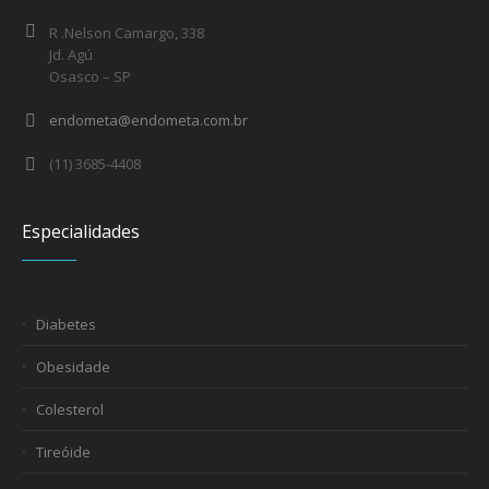
R .Nelson Camargo, 338
Jd. Agú
Osasco – SP
endometa@endometa.com.br
(11) 3685-4408
Especialidades
Diabetes
Obesidade
Colesterol
Tireóide