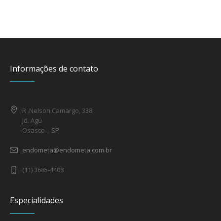
Informações de contato
R .Nelson Camargo, 338
Jd. Agú
Osasco – SP
endometa@endometa.com.br
(11) 3685-4408
Especialidades