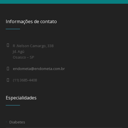
Informações de contato
R .Nelson Camargo, 338
Jd. Agú
Osasco – SP
endometa@endometa.com.br
(11) 3685-4408
Especialidades
Diabetes