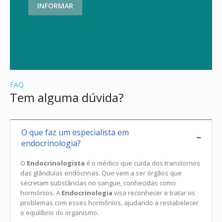
INFORMAR
FAQ
Tem alguma dúvida?
O que faz um especialista em
endocrinologia?
O
Endocrinologista
é o médico que cuida dos transtornos
das glândulas endócrinas. Que vem a ser órgãos que
secretam substâncias no sangue, conhecidas como
hormônios. A
Endocrinologia
visa reconhecer e tratar os
problemas com esses hormônios, ajudando a restabelecer
o equilíbrio do organismo.