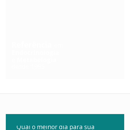
Referência
em
Endocrinologia
e
Metabologia
desde 1995
Qual o melhor dia para sua 