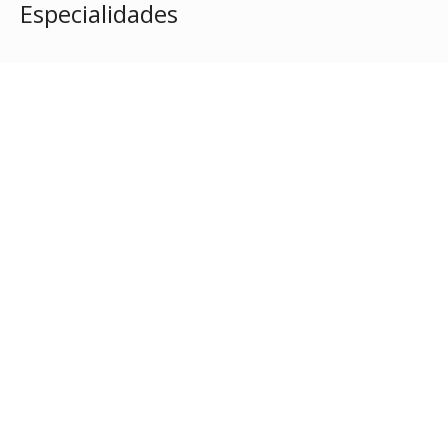
Especialidades
Buscando sempre a
excelência no
atendimento.