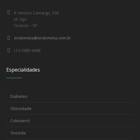
R .Nelson Camargo, 338
Jd. Agú
Osasco – SP
endometa@endometa.com.br
(11) 3685-4408
Especialidades
Diabetes
Obesidade
Colesterol
Tireóide