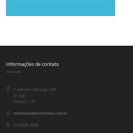
Informações de contato
R .Nelson Camargo, 338
Jd. Agú
Osasco – SP
endometa@endometa.com.br
(11) 3685-4408